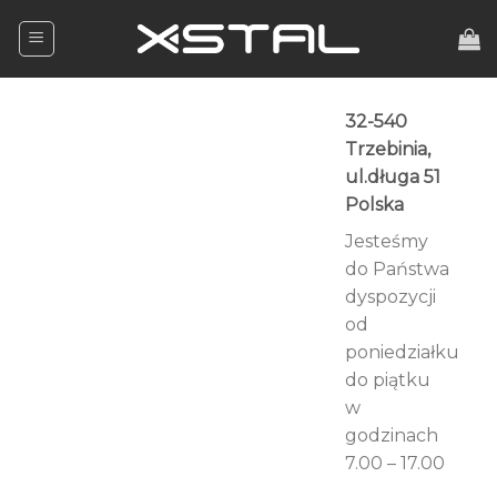
Skip
to
content
32-540
Trzebinia,
ul.długa 51
Polska
Jesteśmy
do Państwa
dyspozycji
od
poniedziałku
do piątku
w
godzinach
7.00 – 17.00