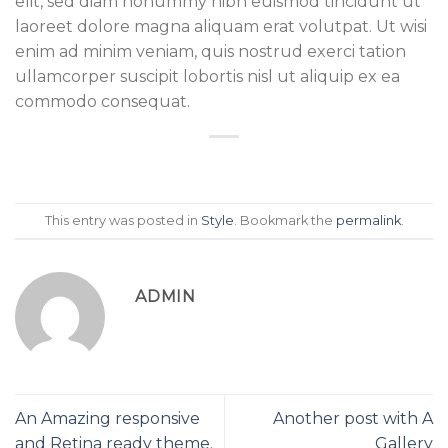
elit, sed diam nonummy nibh euismod tincidunt ut
laoreet dolore magna aliquam erat volutpat. Ut wisi
enim ad minim veniam, quis nostrud exerci tation
ullamcorper suscipit lobortis nisl ut aliquip ex ea
commodo consequat.
This entry was posted in
Style
. Bookmark the
permalink
.
ADMIN
An Amazing responsive
Another post with A
and Retina ready theme.
Gallery