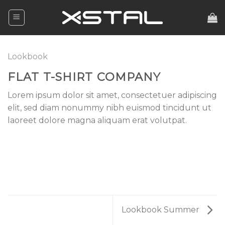
Skip
to
content
Lookbook
FLAT T-SHIRT COMPANY
Lorem ipsum dolor sit amet, consectetuer adipiscing
elit, sed diam nonummy nibh euismod tincidunt ut
laoreet dolore magna aliquam erat volutpat.
Lookbook Summer