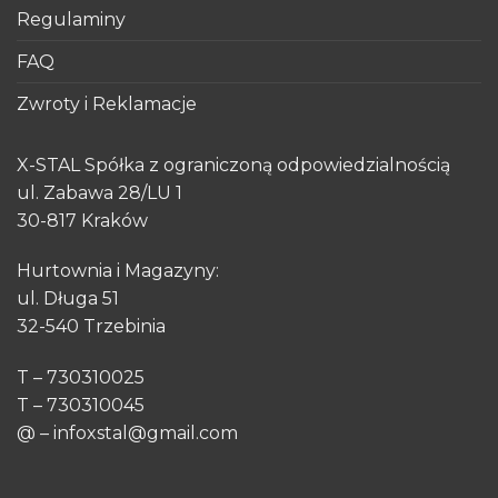
Regulaminy
FAQ
Zwroty i Reklamacje
X-STAL Spółka z ograniczoną odpowiedzialnością
ul. Zabawa 28/LU 1
30-817 Kraków
Hurtownia i Magazyny:
ul. Długa 51
32-540 Trzebinia
T – 730310025
T – 730310045
@ – infoxstal@gmail.com