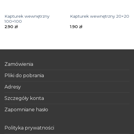
Kapturek wewnętrzny
Kapturek wewnętrzny 20×20
100×100
2.90
zł
1.90
zł
Zamówienia
Pliki do pobrania
Adresy
Szczegóły konta
Zapomniane hasło
Polityka prywatności