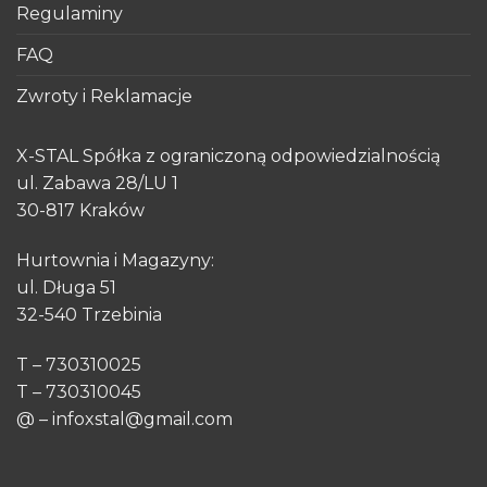
Regulaminy
FAQ
Zwroty i Reklamacje
X-STAL Spółka z ograniczoną odpowiedzialnością
ul. Zabawa 28/LU 1
30-817 Kraków
Hurtownia i Magazyny:
ul. Długa 51
32-540 Trzebinia
T – 730310025
T – 730310045
@ – infoxstal@gmail.com