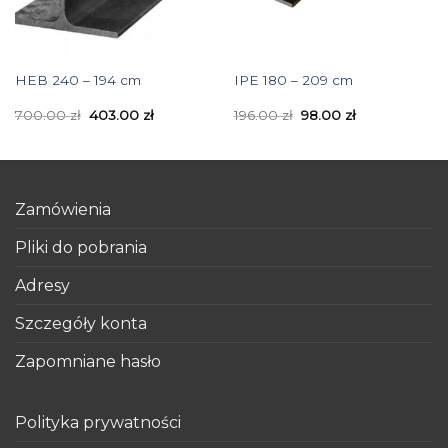
HEB 240 – 194 cm
IPE 180 – 209 cm
700.00
zł
403.00
zł
196.00
zł
98.00
zł
Zamówienia
Pliki do pobrania
Adresy
Szczegóły konta
Zapomniane hasło
Polityka prywatności