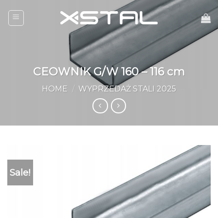
Skip
to
content
CEOWNIK G/W 160 – 116 cm
HOME
/
WYPRZEDAŻ STALI 2025
Sale!