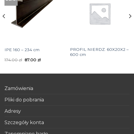
PROFIL NIERDZ. 60X20X2 –
IPE 160 – 234 cm
600 cm
174.00
zł
87.00
zł
Zamówienia
Pliki do pobrania
Adresy
Szczegóły konta
Zapomniane hasło