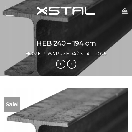
Skip
to
content
HEB 240 – 194 cm
HOME
/
WYPRZEDAŻ STALI 2025
Sale!