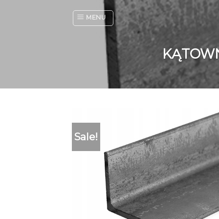
Skip
to
MENU
content
KĄTOWN
Sale!