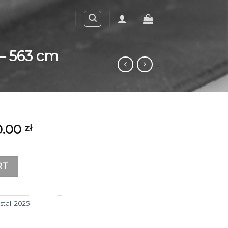
 563 cm
0.00
zł
RT
tali 2025