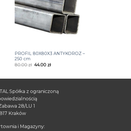
+
PROFIL 80X80X3 ANTYKOROZ –
250 cm
80.00
zł
44.00
zł
TAL Spółka z ograniczoną
owiedzialnością
 Zabawa 28/LU 1
817 Kraków
townia i Magazyny: