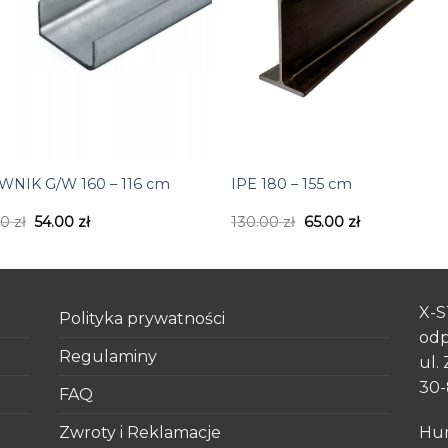
+
NIK G/W 160 – 116 cm
IPE 180 – 155 cm
00
zł
54.00
zł
130.00
zł
65.00
zł
X-S
Polityka prywatności
odp
Regulaminy
ul.
30-
FAQ
Zwroty i Reklamacje
Hur